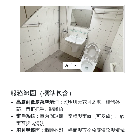
服務範圍（標準包含）
高處到低處落塵清理：
照明與天花可及處、櫃體外
部、門框把手、踢腳線
窗戶系統：
室內側玻璃、窗框與窗軌（可及處）、紗
窗可拆式清洗
廚具與檯面：
櫃體外部、檯面與五金粉塵清除與擦拭