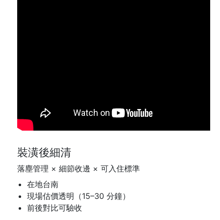
裝潢後細清
落塵管理 × 細節收邊 × 可入住標準
在地台南
現場估價透明（15–30 分鐘）
前後對比可驗收