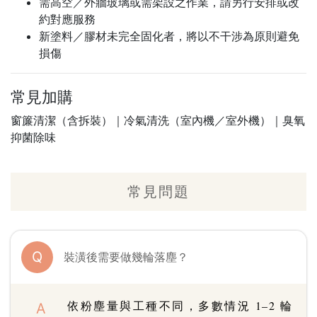
需高空／外牆玻璃或需架設之作業，請另行安排或改
約對應服務
新塗料／膠材未完全固化者，將以不干涉為原則避免
損傷
常見加購
窗簾清潔（含拆裝）｜冷氣清洗（室內機／室外機）｜臭氧
抑菌除味
常見問題
Q
裝潢後需要做幾輪落塵？
依粉塵量與工種不同，多數情況 1–2 輪
A