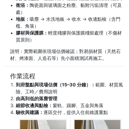
衛浴：
陶瓷面與玻璃面之粉塵、黏附污垢清理（可及
處）
地板：
吸塵 → 水洗地板 → 收水 → 收邊點檢（含門
檻、角落）
膠材與保護膜：
輕度殘膠與保護膜殘留處理（不傷材
質原則）
說明：實際範圍依現場估價確認；對易損材質（天然石
材、烤漆面、人造石等）先小面積測試再施工。
作業流程
到府盤點與現場估價（15–30 分鐘）：
範圍、材質風
險、工時／費用說明
由高到低的落塵管理
細節收邊與點檢：
窗軌、踢腳、五金與角落
驗收與建議：
逐區交付，提供入住前維護重點