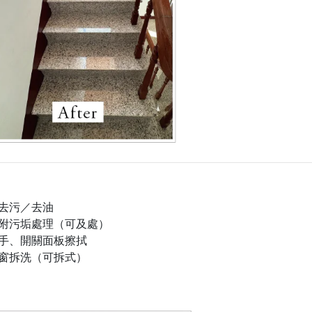
去污／去油
附污垢處理（可及處）
手、開關面板擦拭
窗拆洗（可拆式）